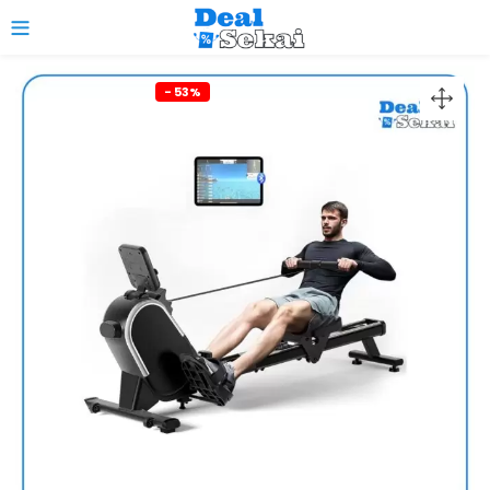
0
- 53%