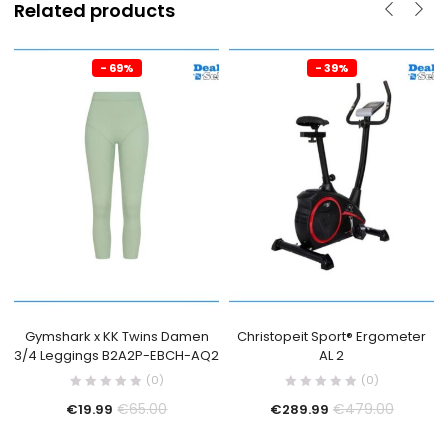
Related products
- 69%
- 39%
Gymshark x KK Twins Damen
Christopeit Sport® Ergometer
3/4 Leggings B2A2P-EBCH-AQ2
AL 2
(0)
(0)
€
65.00
€
479.00
€
19.99
€
289.99