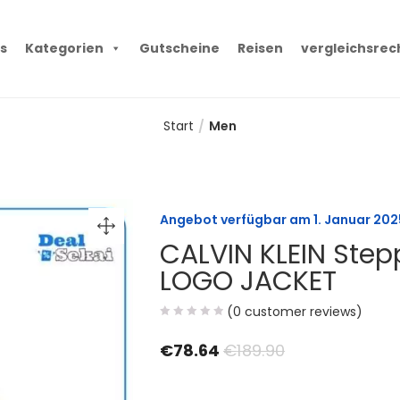
s
Kategorien
Gutscheine
Reisen
vergleichsrec
Start
Men
Angebot verfügbar am
1. Januar 202
CALVIN KLEIN Step
LOGO JACKET
(
0
customer reviews)
€
78.64
€
189.90