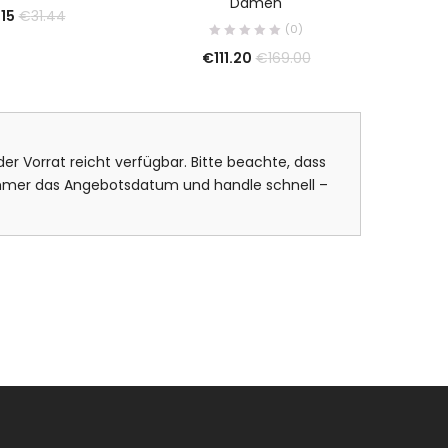
Damen
Rucksa
.15
€
31.44
(0)
€
111.20
€
169.00
er Vorrat reicht verfügbar. Bitte beachte, dass
 immer das Angebotsdatum und handle schnell –