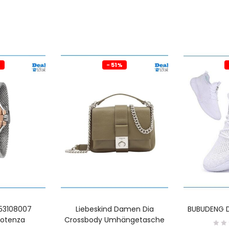
%
- 51%
53108007
Liebeskind Damen Dia
BUBUDENG 
Potenza
Crossbody Umhängetasche