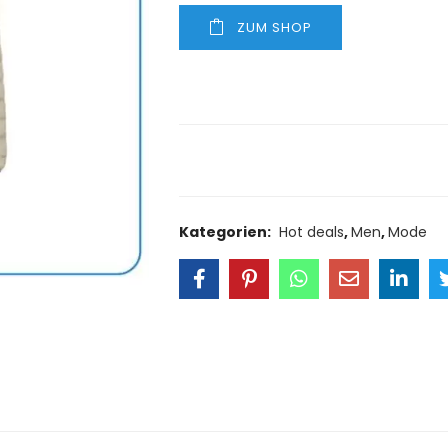
ZUM SHOP
Size Guide
Delivery Retu
Kategorien:
Hot deals
,
Men
,
Mode