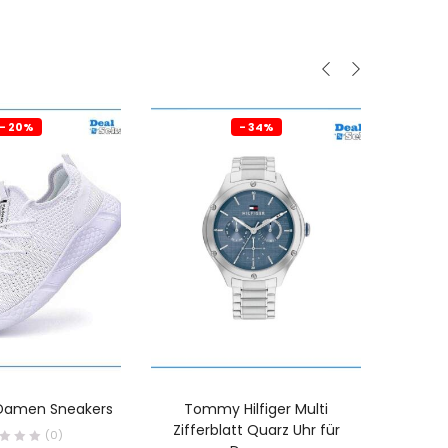
- 20%
- 34%
Damen Sneakers
Tommy Hilfiger Multi
Suwe
Zifferblatt Quarz Uhr für
(0)