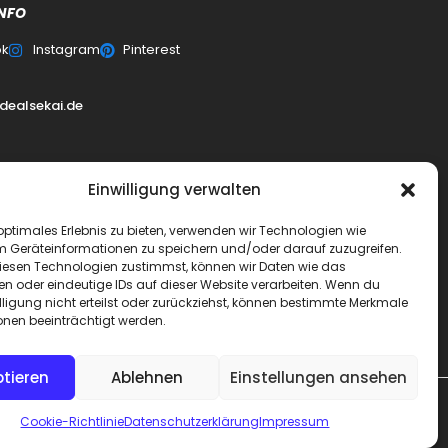
NFO
ok
Instagram
Pinterest
dealsekai.de
0
Einwilligung verwalten
erklärung
optimales Erlebnis zu bieten, verwenden wir Technologien wie
m Geräteinformationen zu speichern und/oder darauf zuzugreifen.
esen Technologien zustimmst, können wir Daten wie das
schluss
en oder eindeutige IDs auf dieser Website verarbeiten. Wenn du
lligung nicht erteilst oder zurückziehst, können bestimmte Merkmale
ai
onen beeinträchtigt werden.
tieren
Ablehnen
Einstellungen ansehen
Cookie-Richtlinie
Datenschutzerklärung
Impressum