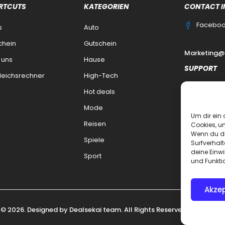
RTCUTS
KATEGORIEN
CONTACT I
Facebo
s
Auto
chein
Gutschein
Marketing@
 uns
Hause
SUPPORT
leichsrechner
High-Tech
Kontakt
Hot deals
datenschutz
Mode
Um dir ein 
Impressum
Reisen
Cookies, u
Wenn du di
Haftungsaus
Spiele
Surfverhalt
deine Einwi
FAQ Dealsek
Sport
und Funkti
Akzep
 © 2026. Designed by
Dealsekai
team. All Rights Reserved.