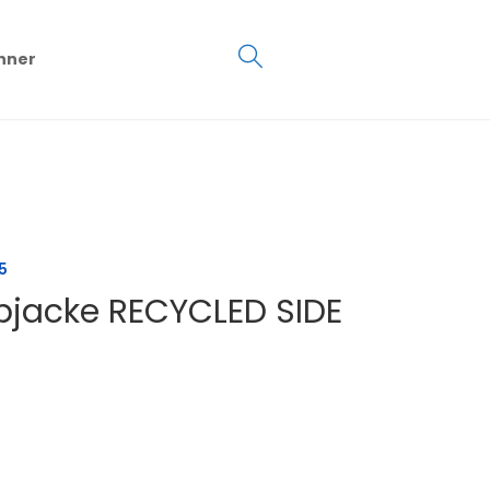
€
0.00
hner
0
5
pjacke RECYCLED SIDE