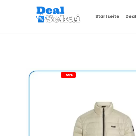
Startseite
Deal
- 59%