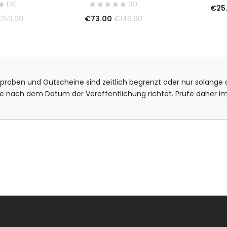
(0)
(0)
€
25
€
73.00
259.00
€
149.90
isproben und Gutscheine sind zeitlich begrenzt oder nur solange d
bote nach dem Datum der Veröffentlichung richtet. Prüfe daher