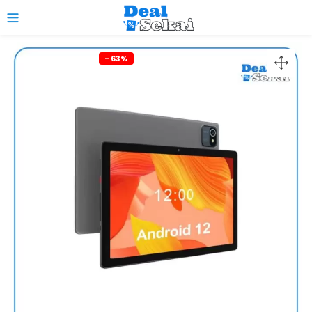
0
- 63%