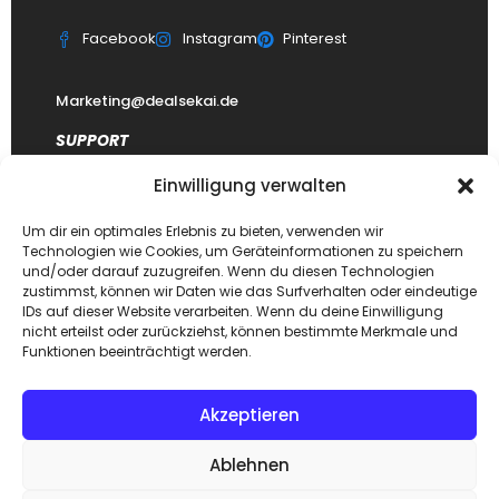
Facebook
Instagram
Pinterest
Marketing@dealsekai.de
SUPPORT
Einwilligung verwalten
Kontakt
datenschutzerklärung
Um dir ein optimales Erlebnis zu bieten, verwenden wir
Technologien wie Cookies, um Geräteinformationen zu speichern
Impressum
und/oder darauf zuzugreifen. Wenn du diesen Technologien
zustimmst, können wir Daten wie das Surfverhalten oder eindeutige
Haftungsausschluss
IDs auf dieser Website verarbeiten. Wenn du deine Einwilligung
FAQ Dealsekai
nicht erteilst oder zurückziehst, können bestimmte Merkmale und
Funktionen beeinträchtigt werden.
Akzeptieren
Copyright © 2026. Designed by
Dealsekai
team. All Rights
Ablehnen
Reserved.