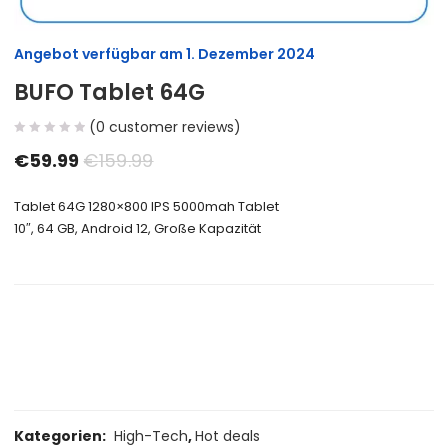
Angebot verfügbar am
1. Dezember 2024
BUFO Tablet 64G
(
0
customer reviews)
€
59.99
€
159.99
Tablet 64G 1280×800 IPS 5000mah Tablet
10″, 64 GB, Android 12, Große Kapazität
Size Guide
Delivery Return
Ask a Question
Kategorien:
High-Tech
,
Hot deals