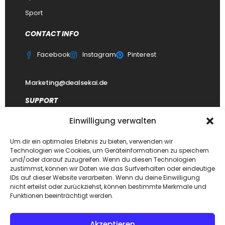
Sport
CONTACT INFO
Facebook
Instagram
Pinterest
Marketing@dealsekai.de
SUPPORT
Einwilligung verwalten
Kontakt
datenschutzerklärung
Um dir ein optimales Erlebnis zu bieten, verwenden wir
Technologien wie Cookies, um Geräteinformationen zu speichern
Impressum
und/oder darauf zuzugreifen. Wenn du diesen Technologien
zustimmst, können wir Daten wie das Surfverhalten oder eindeutige
Haftungsausschluss
IDs auf dieser Website verarbeiten. Wenn du deine Einwilligung
FAQ Dealsekai
nicht erteilst oder zurückziehst, können bestimmte Merkmale und
Funktionen beeinträchtigt werden.
Akzeptieren