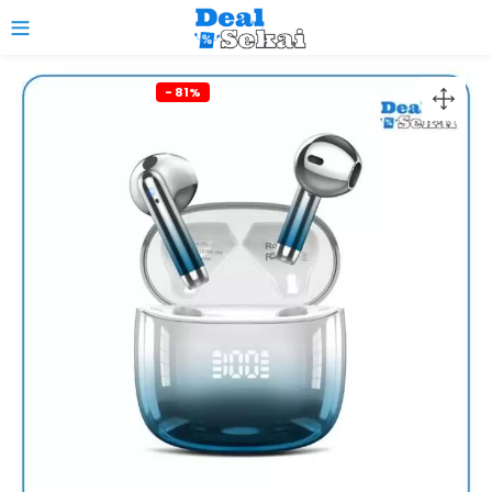
0
- 81%