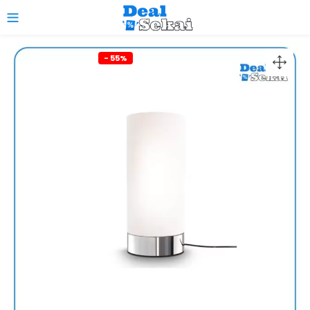
0
- 55%