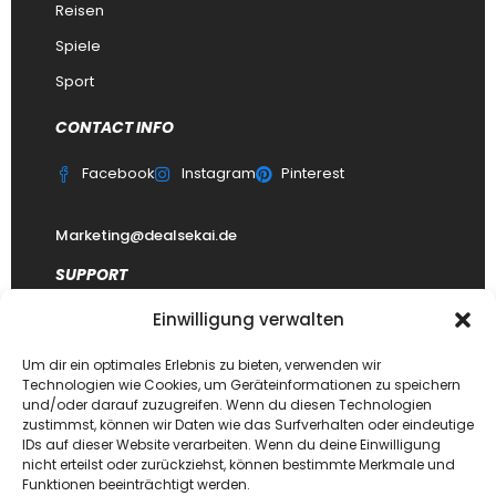
Reisen
Spiele
Sport
CONTACT INFO
Facebook
Instagram
Pinterest
Marketing@dealsekai.de
SUPPORT
Einwilligung verwalten
Kontakt
datenschutzerklärung
Um dir ein optimales Erlebnis zu bieten, verwenden wir
Technologien wie Cookies, um Geräteinformationen zu speichern
Impressum
und/oder darauf zuzugreifen. Wenn du diesen Technologien
zustimmst, können wir Daten wie das Surfverhalten oder eindeutige
Haftungsausschluss
IDs auf dieser Website verarbeiten. Wenn du deine Einwilligung
FAQ Dealsekai
nicht erteilst oder zurückziehst, können bestimmte Merkmale und
Funktionen beeinträchtigt werden.