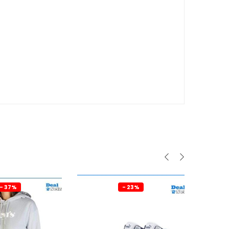
- 37%
- 23%