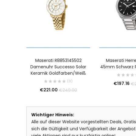
Maserati R8853145502
Maserati Herre
Damenuhr Successo Solar
45mm Schwarz 
Keramik Goldfarben/Weiß
(0)
€
197.16
€
€
221.00
€
249.00
Wichtiger Hinweis:
Alle auf dieser Website vorgestellten Deals, Grat
sich die Gültigkeit und Verfügbarkeit der Ange
viele Aktionen sind nur kurzfristig online!