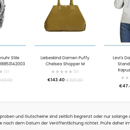
nuhr Stile
Liebeskind Damen Puffy
Levi’s 
R8853142003
Chelsea Shopper M
Stand
Kapuz
(0)
(0)
€
143.40
249.00
€
329.00
€
47.
isproben und Gutscheine sind zeitlich begrenzt oder nur solange d
bote nach dem Datum der Veröffentlichung richtet. Prüfe daher