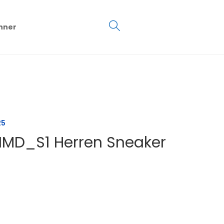
€
0.00
hner
0
25
NMD_S1 Herren Sneaker