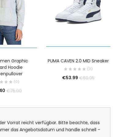
Damen Graphic
PUMA CAVEN 2.0 MID Sneaker
Maser
ard Hoodie
H
(0)
enpullover
€
53.99
€
69.95
(0)
40
€
€
75.00
er Vorrat reicht verfügbar. Bitte beachte, dass
 immer das Angebotsdatum und handle schnell –