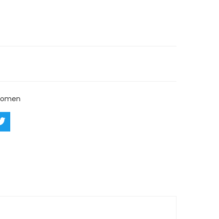
rn
Ask a Question
omen