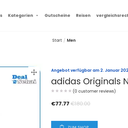
s
Kategorien
Gutscheine
Reisen
vergleichsrec
Start
Men
Angebot verfügbar am
2. Januar 20
adidas Originals 
(
0
customer reviews)
€
77.77
€
180.00
ZUM SHOP