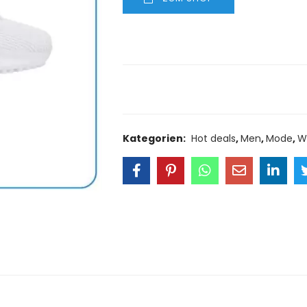
Size Guide
Delivery Retu
Kategorien:
Hot deals
,
Men
,
Mode
,
W