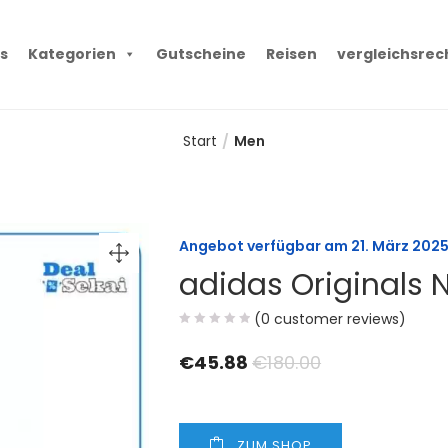
s
Kategorien
Gutscheine
Reisen
vergleichsrec
Start
Men
Angebot verfügbar am
21. März 202
adidas Originals 
(
0
customer reviews)
€
45.88
€
180.00
ZUM SHOP