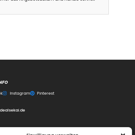
NFO
ok
Instagram
Pinterest
dealsekai.de
0