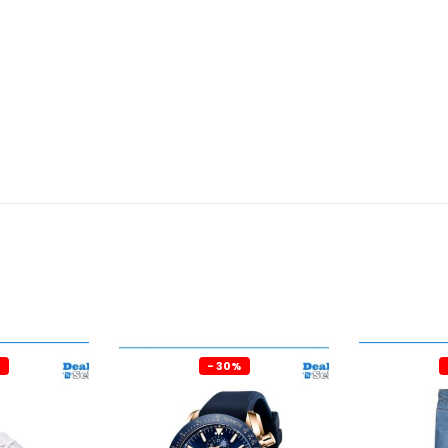
%
- 30%