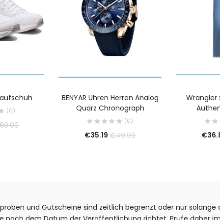
Laufschuh
BENYAR Uhren Herren Analog
Wrangler 
Quarz Chronograph
Authen
(0)
(0)
60.00
€
35.19
€
36.
€
49.99
isproben und Gutscheine sind zeitlich begrenzt oder nur solange d
bote nach dem Datum der Veröffentlichung richtet. Prüfe daher