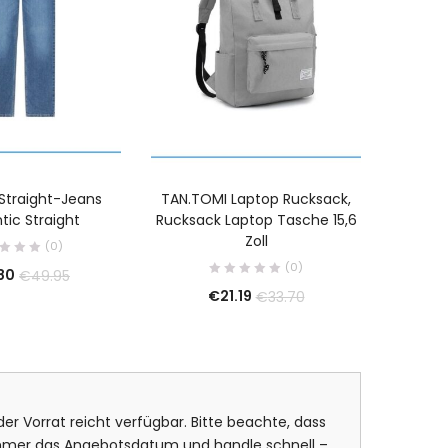
Straight-Jeans
TAN.TOMI Laptop Rucksack,
Calvin 
tic Straight
Rucksack Laptop Tasche 15,6
Zoll
(0)
(0)
80
€
49.95
€
21.19
€
33.70
er Vorrat reicht verfügbar. Bitte beachte, dass
 immer das Angebotsdatum und handle schnell –