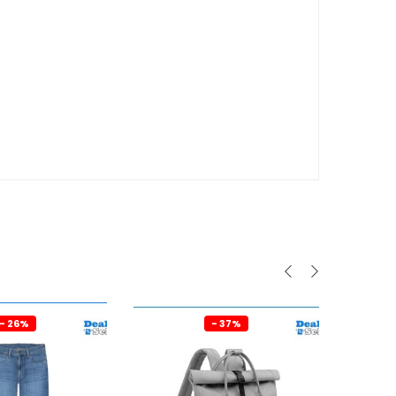
- 26%
- 37%