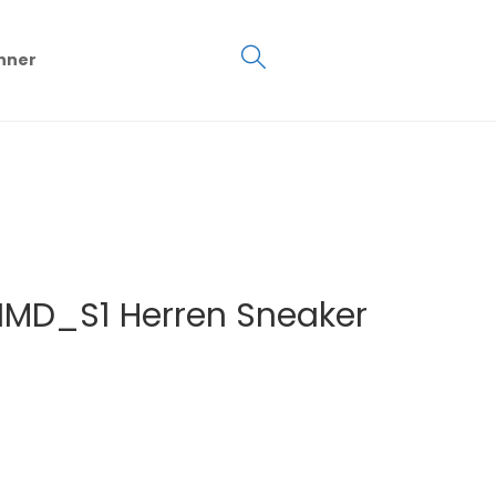
€
0.00
hner
0
5
NMD_S1 Herren Sneaker