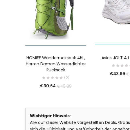
HOMIEE Wanderrucksack 45L,
Asics JOLT 4 
Herren Damen Wasserdichter
Rucksack
€
43.99
€
(0)
€
30.64
€
45.99
Wichtiger Hinweis:
Alle auf dieser Website vorgestellten Deals, Grat
sich die Gültigkeit und Verfügbarkeit der Ange