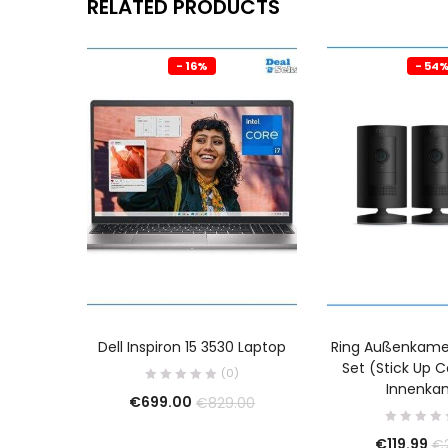
RELATED PRODUCTS
- 16%
- 54
Dell Inspiron 15 3530 Laptop
Ring Außenkamer
Set (Stick Up 
(0)
Innenka
€
699.00
€
829.00
€
119.99
€