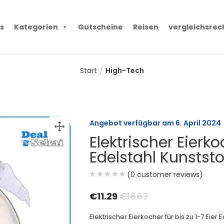
s
Kategorien
Gutscheine
Reisen
vergleichsrec
Start
High-Tech
Angebot verfügbar am
6. April 2024
Elektrischer Eierkoc
Edelstahl Kunstst
(
0
customer reviews)
€
11.29
€
18.67
Elektrischer Eierkocher für bis zu 1-7 Eier