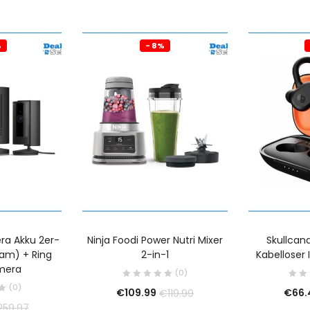
%
- 8%
a Akku 2er-
Ninja Foodi Power Nutri Mixer
Skullcan
Cam) + Ring
2-in-1
Kabelloser 
mera
(0)
(0)
€
109.99
€
66.
€
119.99
259.97