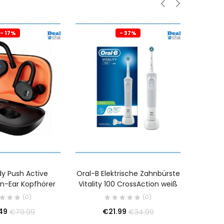
- 17%
- 37%
dy Push Active
Oral-B Elektrische Zahnbürste
Uf
In-Ear Kopfhörer
Vitality 100 CrossAction weiß
(0)
(0)
49
€
21.99
€
79.99
€
34.99