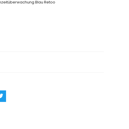
hzeitüberwachung Blau Retoo
rn
Ask a Question