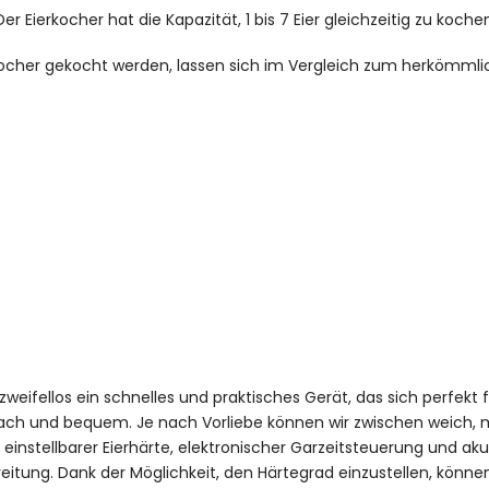
r Eierkocher hat die Kapazität, 1 bis 7 Eier gleichzeitig zu koche
erkocher gekocht werden, lassen sich im Vergleich zum herkömml
 zweifellos ein schnelles und praktisches Gerät, das sich perfekt
fach und bequem. Je nach Vorliebe können wir zwischen weich, m
t einstellbarer Eierhärte, elektronischer Garzeitsteuerung und 
reitung. Dank der Möglichkeit, den Härtegrad einzustellen, könne