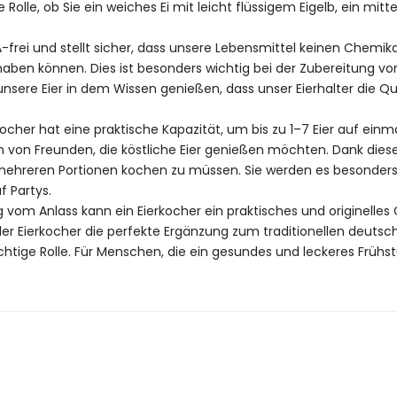
 Rolle, ob Sie ein weiches Ei mit leicht flüssigem Eigelb, ein mitt
-frei und stellt sicher, dass unsere Lebensmittel keinen Chemika
ben können. Dies ist besonders wichtig bei der Zubereitung von 
nsere Eier in dem Wissen genießen, dass unser Eierhalter die Qu
ocher hat eine praktische Kapazität, um bis zu 1–7 Eier auf einm
n von Freunden, die köstliche Eier genießen möchten. Dank diese
mehreren Portionen kochen zu müssen. Sie werden es besonders
f Partys.
vom Anlass kann ein Eierkocher ein praktisches und originelles
er Eierkocher die perfekte Ergänzung zum traditionellen deutsch
ichtige Rolle. Für Menschen, die ein gesundes und leckeres Frühstü